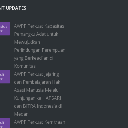
NT UPDATES
AWPF Perkuat Kapasitas
stus
26
Pemangku Adat untuk
Mewujudkan
Perlindungan Perempuan
yang Berkeadilan di
Komunitas
AWPF Perkuat Jejaring
uli
26
dan Pembelajaran Hak
Asasi Manusia Melalui
Kunjungan ke HAPSARI
dan BITRA Indonesia di
Medan
AWPF Perkuat Kemitraan
uli
26