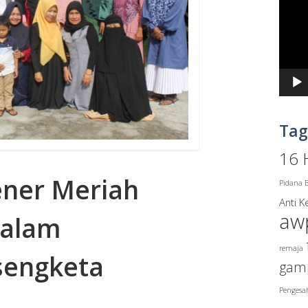
Video
Tag
16 
ner Meriah
Pidana B
Anti 
aw
dalam
remaja
sengketa
gam
Pengesa