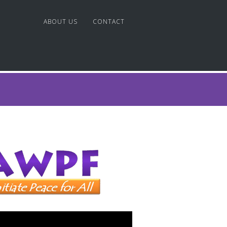
ABOUT US
CONTACT
AMI
I
LAPORAN KEGIATAN
LAPORAN KEUANGAN
tar