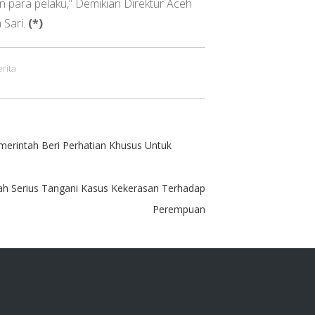
 para pelaku,” Demikian Direktur Aceh
 Sari.
(*)
rita
merintah Beri Perhatian Khusus Untuk
ah Serius Tangani Kasus Kekerasan Terhadap
Perempuan