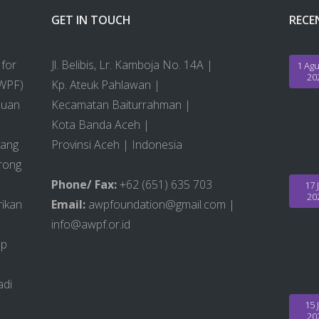
GET IN TOUCH
RECE
for
Jl. Belibis, Lr. Kamboja No. 14A |
1 Agu
20
AWPF)
Kp. Ateuk Pahlawan |
puan
Kecamatan Baiturrahman |
Kota Banda Aceh |
yang
Provinsi Aceh | Indonesia
rong
Phone/ Fax:
+62 (651) 635 703
17 J
20
ikan
Email:
awpfoundation@gmail.com |
info@awpf.or.id
ap
adi
15 J
20