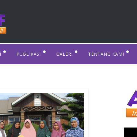
I
PUBLIKASI
GALERI
TENTANG KAMI
TAHUAN PEREMPUAN
WOMEN’S FORUM
DOWNLOAD
PERATURAN PERUNDANGAN
VIDEO
VISI DAN MISI KAMI
WOMEN’S RESOURCES
FOTO
PENGURUS & TIM K
WOMEN’S INITIATIVE
ISU PRIORITAS KAM
PORTFOLIO
Pemu