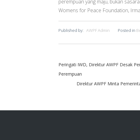
perempuan yang maju, bukan sasaran
Womens for Peace Foundation, Irma
Published by:
AWPF Admin
Posted in
Be
Peringati IWD, Direktur AWPF Desak Pe
Perempuan
Direktur AWPF Minta Pemerint