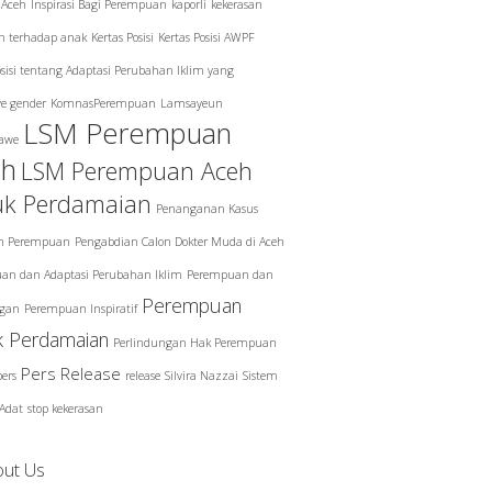
i Aceh
Inspirasi Bagi Perempuan
kaporli
kekerasan
n terhadap anak
Kertas Posisi
Kertas Posisi AWPF
osisi tentang Adaptasi Perubahan Iklim yang
ve gender
KomnasPerempuan
Lamsayeun
LSM Perempuan
awe
eh
LSM Perempuan Aceh
uk Perdamaian
Penanganan Kasus
n Perempuan
Pengabdian Calon Dokter Muda di Aceh
an dan Adaptasi Perubahan Iklim
Perempuan dan
Perempuan
gan
Perempuan Inspiratif
k Perdamaian
Perlindungan Hak Perempuan
Pers Release
pers
release
Silvira Nazzai
Sistem
Adat
stop kekerasan
out Us