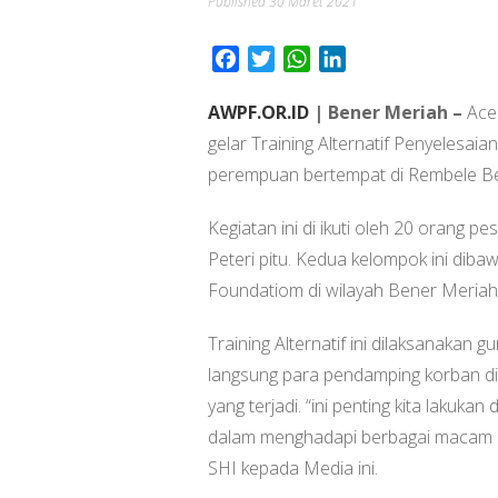
Published
30 Maret 2021
Facebook
Twitter
WhatsApp
LinkedIn
AWPF.OR.ID
| Bener Meriah –
Ace
gelar Training Alternatif Penyelesa
perempuan bertempat di Rembele Ben
Kegiatan ini di ikuti oleh 20 orang p
Peteri pitu. Kedua kelompok ini di
Foundatiom di wilayah Bener Meriah
Training Alternatif ini dilaksanakan
langsung para pendamping korban di d
yang terjadi. “ini penting kita laku
dalam menghadapi berbagai macam per
SHI kepada Media ini.