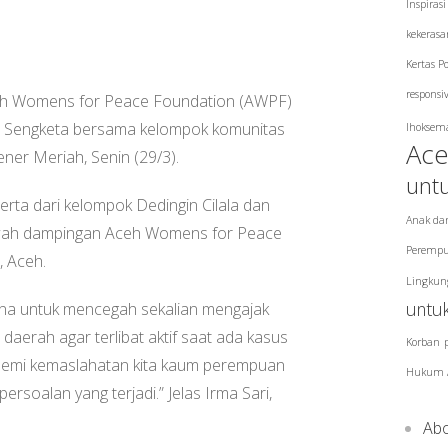
Inspiras
kekerasa
Kertas P
responsi
h Womens for Peace Foundation (AWPF)
ian Sengketa bersama kelompok komunitas
lhoksem
Ac
er Meriah, Senin (29/3).
unt
eserta dari kelompok Dedingin Cilala dan
Anak da
bawah dampingan Aceh Womens for Peace
Perempu
, Aceh.
Lingkun
untu
 guna untuk mencegah sekalian mengajak
aerah agar terlibat aktif saat ada kasus
Korban
kan demi kemaslahatan kita kaum perempuan
Hukum 
soalan yang terjadi.” Jelas Irma Sari,
Ab