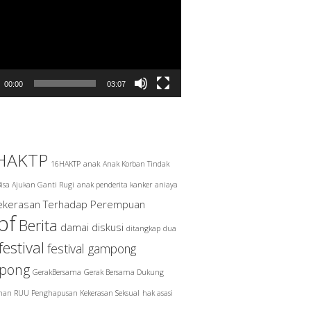
00:00
03:07
HAKTP
16HAKTP
anak
Anak Korban Tindak
isa Ajukan Ganti Rugi
anak penderita kanker
aniaya
Kekerasan Terhadap Perempuan
pf
Berita
damai
diskusi
ditangkap
dua
festival
festival gampong
pong
GerakBersama
Gerak Bersama Dukung
han RUU Penghapusan Kekerasan Seksual
hak asasi