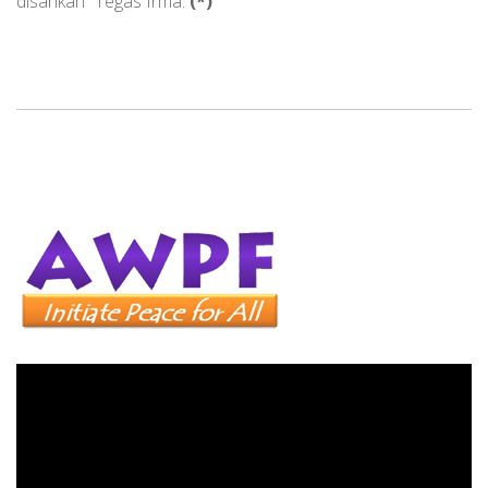
disahkan” Tegas Irma.
(*)
Pemutar
Video