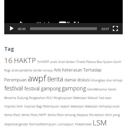
00:00
03:07
Tag
16 HAKTP
16HAKTP
anak
Anak Korban Tindak Pidana Bisa Ajukan Ganti
Anti Kekerasan Terhadap
Rugi
anak penderita kanker
aniaya
awpf
Berita
Perempuan
damai
diskusi
ditangkap
dua remaja
festival
gampong
festival gampong
GerakBersama
Gerak
Bersama Dukung Pengesahan RUU Penghapusan Kekerasan Seksual
hak asasi
Inspirasi Aceh
Inspirasi Bagi Perempuan
kaporli
kekerasan
kekerasan terhadap anak
Kertas Posisi
Kertas Posisi AWPF
Kertas Posisi tentang Adaptasi Perubahan Iklim yang
LSM
responsive gender
KomnasPerempuan
Lamsayeun
lhoksemawe