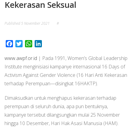
Kekerasan Seksual
Published
5 November 2021
#
Facebook
Twitter
WhatsApp
LinkedIn
www.awpf.or.id
| Pada 1991, Women’s Global Leadership
Institute menginisiasi kampanye internasional 16 Days of
Activism Against Gender Violence (16 Hari Anti Kekerasan
terhadap Perempuan—disingkat 16HAKTP).
Dimaksudkan untuk menghapus kekerasan terhadap
perempuan di seluruh dunia, apa pun bentuknya,
kampanye tersebut dilangsungkan mulai 25 November
hingga 10 Desember, Hari Hak Asasi Manusia (HAM).