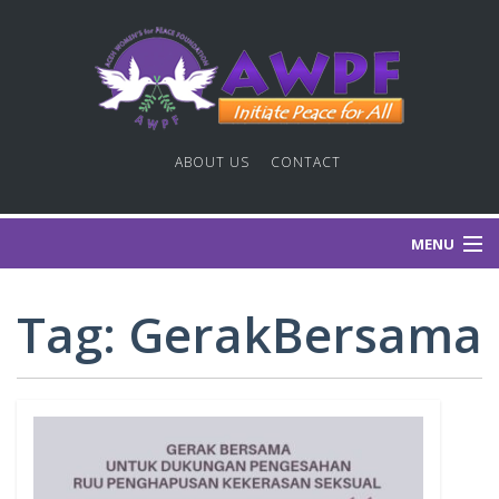
ABOUT US
CONTACT
MENU
HOME PAGE
Tag:
GerakBersama
GAGASAN DAMAI
PUBLIKASI
GALERI