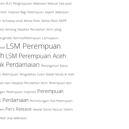
han RUU Penghapusan Kekerasan Seksual
hak asasi
i Aceh
Inspirasi Bagi Perempuan
kaporli
kekerasan
n terhadap anak
Kertas Posisi
Kertas Posisi AWPF
osisi tentang Adaptasi Perubahan Iklim yang
ve gender
KomnasPerempuan
Lamsayeun
LSM Perempuan
awe
eh
LSM Perempuan Aceh
uk Perdamaian
Penanganan Kasus
n Perempuan
Pengabdian Calon Dokter Muda di Aceh
an dan Adaptasi Perubahan Iklim
Perempuan dan
Perempuan
gan
Perempuan Inspiratif
k Perdamaian
Perlindungan Hak Perempuan
Pers Release
pers
release
Silvira Nazzai
Sistem
Adat
stop kekerasan