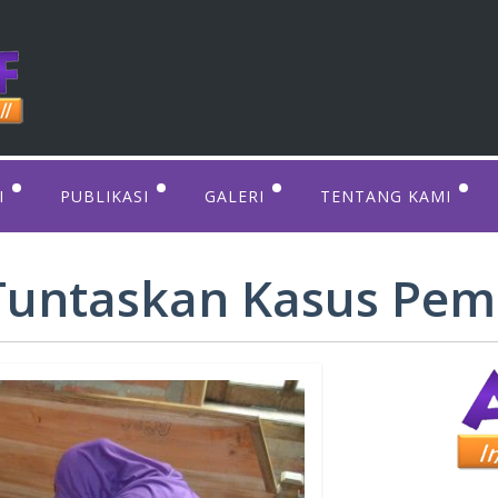
I
PUBLIKASI
GALERI
TENTANG KAMI
TAHUAN PEREMPUAN
WOMEN’S FORUM
DOWNLOAD
PERATURAN PERUNDANGAN
VIDEO
VISI DAN MISI KAMI
Tuntaskan Kasus Pe
WOMEN’S RESOURCES
FOTO
PENGURUS & TIM K
WOMEN’S INITIATIVE
ISU PRIORITAS KAM
PORTFOLIO