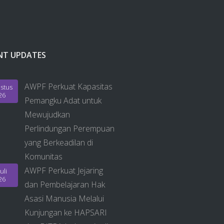
NT UPDATES
AWPF Perkuat Kapasitas
stus
26
Pemangku Adat untuk
Mewujudkan
Perlindungan Perempuan
yang Berkeadilan di
Komunitas
AWPF Perkuat Jejaring
uli
26
dan Pembelajaran Hak
Asasi Manusia Melalui
Kunjungan ke HAPSARI