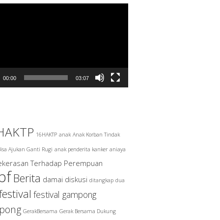
tar
00:00
03:07
HAKTP
16HAKTP
anak
Anak Korban Tindak
isa Ajukan Ganti Rugi
anak penderita kanker
aniaya
Kekerasan Terhadap Perempuan
pf
Berita
damai
diskusi
ditangkap
dua
festival
festival gampong
pong
GerakBersama
Gerak Bersama Dukung