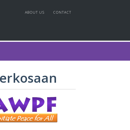
ABOUT US
CONTACT
merkosaan
AMI
I
LAPORAN KEGIATAN
LAPORAN KEUANGAN