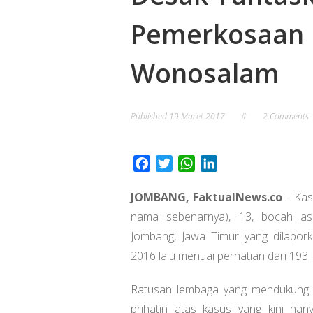
Pemerkosaan 
Wonosalam
Published
19 Maret 2017
#
2 Comments
Facebook
Twitter
WhatsApp
LinkedIn
JOMBANG, FaktualNews.co
– Kas
nama sebenarnya), 13, bocah a
Jombang, Jawa Timur yang dilapor
2016 lalu menuai perhatian dari 193 
Ratusan lembaga yang mendukung l
prihatin atas kasus yang kini han