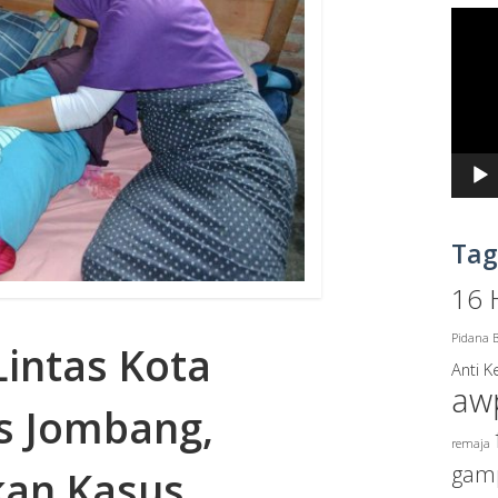
Pemu
Video
Tag
16 
Pidana B
intas Kota
Anti 
aw
es Jombang,
remaja
gam
kan Kasus