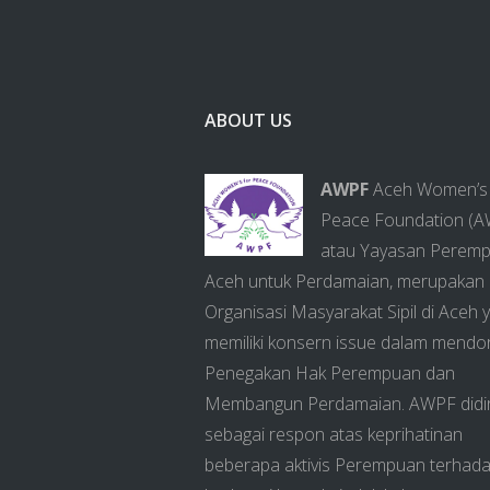
ABOUT US
AWPF
Aceh Women’s 
Peace Foundation (
atau Yayasan Perem
Aceh untuk Perdamaian, merupakan
Organisasi Masyarakat Sipil di Aceh 
memiliki konsern issue dalam mendo
Penegakan Hak Perempuan dan
Membangun Perdamaian. AWPF didir
sebagai respon atas keprihatinan
beberapa aktivis Perempuan terhad