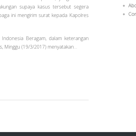
Ab
dukungan supaya kasus tersebut segera
Con
mbaga ini mengirim surat kepada Kapolres
an Indonesia Beragam, dalam keterangan
ews, Minggu (19/3/2017) menyatakan…