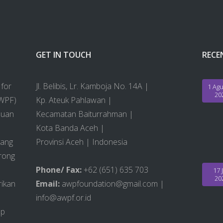
GET IN TOUCH
RECE
for
Jl. Belibis, Lr. Kamboja No. 14A |
1 Agu
20
AWPF)
Kp. Ateuk Pahlawan |
puan
Kecamatan Baiturrahman |
Kota Banda Aceh |
yang
Provinsi Aceh | Indonesia
rong
Phone/ Fax:
+62 (651) 635 703
17 J
20
ikan
Email:
awpfoundation@gmail.com |
info@awpf.or.id
ap